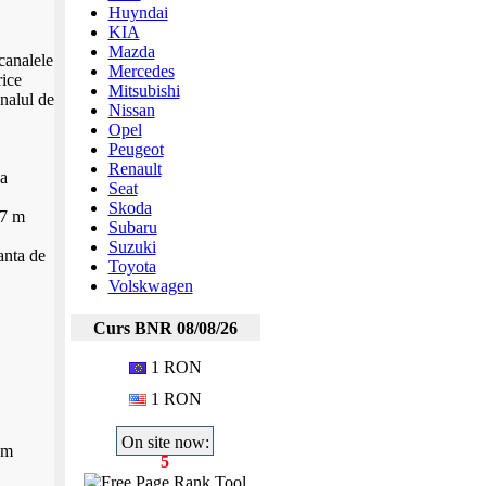
Huyndai
KIA
Mazda
canalele
Mercedes
ice
Mitsubishi
nalul de
Nissan
Opel
Peugeot
Renault
a
Seat
Skoda
,7 m
Subaru
Suzuki
anta de
Toyota
Volskwagen
Curs BNR 08/08/26
1 RON
1 RON
On site now:
om
5