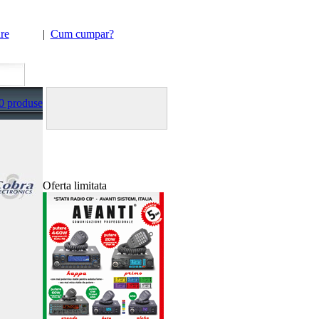
re
|
Cum cumpar?
0 produse
Happy hour la sistemele
Oferta limitata
de securitate
Viper 5%
discount
Transport GRATUIT !!!