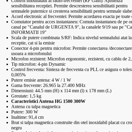
Control imbunatatit al radio-frecventei (RF Gain): Ajusteaza
sensibilitatea receptiei. Permite descresterea sensibilitatii pentru
semnalele puternice si cresterea sensibilitatii pentru semnale slabe
Acord electronic al frecventei: Permite acordarea exacta pe toate 
Comutator pentru acces instantaneu: Comuta instantaneu de pe or
canal pe "Canalul de URGENTA 9", la canalele 9/19 sau pe "Ca
INFORMATII 19"
Scala de putere combinata S/RF: Indica nivelul semnalului atat la
receptie, cat si la emisie
Conector 4-pin pentru microfon: Permite conectarea /deconectare
usoara a microfonului
Microfon rezistent: Microfon ergonomic, rezistent, cu cablu de 2
Tip microfon: 4-pin Dynamic
Control frecventa: Sinteza de frecventa cu PLL ce asigura o toler
0,005%
Putere emisie antena: 4 W / 1 W
Gama frecvente: 26.965 la 27.400 MHz
Dimensiuni: 44.5 mm (H) x 114 mm (l) x 178 mm (L)
Greutate: 1,5 kg
Caracteristici Antena HG 1500 300W
Antena cu talpa magnetica
Putere: 300 W
Inaltime: 91,4 cm
Brat si talpa magnetica construite din otel inoxidabil placat cu cr
negru