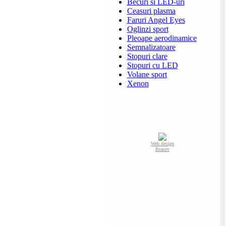
Becuri si LED-uri
Ceasuri plasma
Faruri Angel Eyes
Oglinzi sport
Pleoape aerodinamice
Semnalizatoare
Stopuri clare
Stopuri cu LED
Volane sport
Xenon
Web design
Brasov