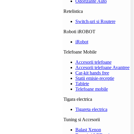
Odorizante Auto
Retelistica
Switch-uri si Routere
Roboti iROBOT
iRobot
Telefoane Mobile
Accesorii telefoane
Accesorii telefoane Avantree
Car-kit hands free
Statii emisie-receptie
Tablete
Telefoane mobile
Tigara electrica
Tigareta electrica
Tuning si Accesorii
Balast Xenon