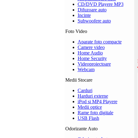
CD/DVD Playere MP3
Difuzoare auto
Incinte
Subwoofere auto
Foto Video
Aparate foto compacte
Camere video
Home Audio
Home Security
Videoproiectoare
Webcam
Medii Stocare
Carduri
Harduri externe
iPod si MP4 Playere
Medii optice
Rame foto digitale
USB Flash
Odorizante Auto