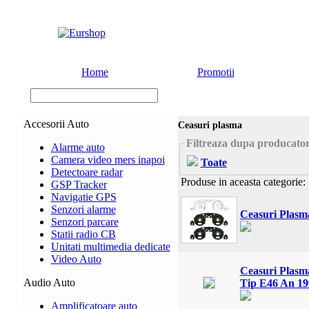
Home
Promotii
Accesorii Auto
Ceasuri plasma
Filtreaza dupa producato
Alarme auto
Camera video mers inapoi
Toate
Detectoare radar
Produse in aceasta categorie:
GSP Tracker
Navigatie GPS
Senzori alarme
Ceasuri Plasm
Senzori parcare
Statii radio CB
Unitati multimedia dedicate
Video Auto
Ceasuri Plasm
Audio Auto
Tip E46 An 19
Amplificatoare auto