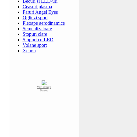
Becuri si LED-uri
Ceasuri plasma
Faruri Angel Eyes
Oglinzi sport
Pleoape aerodinamice
Semnalizatoare
Stopuri clare
Stopuri cu LED
Volane sport
Xenon
Web design
Brasov