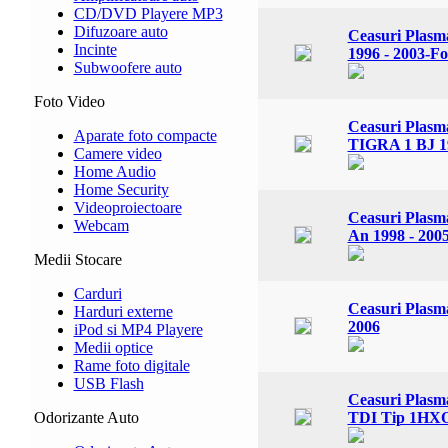
CD/DVD Playere MP3
Difuzoare auto
Ceasuri Plasm
Incinte
1996 - 2003-F
Subwoofere auto
Foto Video
Ceasuri Plas
Aparate foto compacte
TIGRA 1 BJ 19
Camere video
Home Audio
Home Security
Videoproiectoare
Ceasuri Plasma
Webcam
An 1998 - 200
Medii Stocare
Carduri
Ceasuri Plasma
Harduri externe
2006
iPod si MP4 Playere
Medii optice
Rame foto digitale
USB Flash
Ceasuri Plasma
Odorizante Auto
TDI Tip 1HXO 