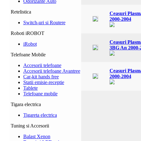
Odorizante Auto
Retelistica
Ceasuri Plasm
2000-2004
Switch-uri si Routere
Roboti iROBOT
Ceasuri Plasm
iRobot
3BG An 2000-
Telefoane Mobile
Accesorii telefoane
Ceasuri Plasm
Accesorii telefoane Avantree
2000-2004
Car-kit hands free
Statii emisie-receptie
Tablete
Telefoane mobile
Tigara electrica
Tigareta electrica
Tuning si Accesorii
Balast Xenon