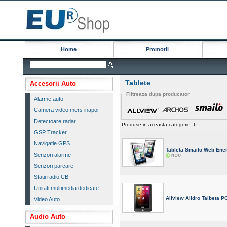
Home
Promotii
Tablete
Accesorii Auto
Filtreaza dupa producator
Alarme auto
Camera video mers inapoi
Detectoare radar
Produse in aceasta categorie: 6
GSP Tracker
Navigatie GPS
Tableta Smailo Web En
Senzori alarme
Senzori parcare
Statii radio CB
Unitati multimedia dedicate
Allview Alldro Talbeta P
Video Auto
Audio Auto