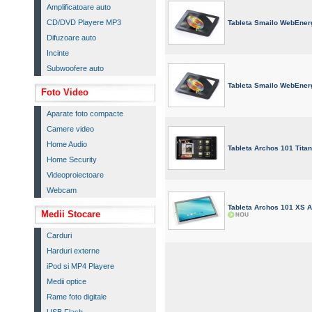
Amplificatoare auto
CD/DVD Playere MP3
Tableta Smailo WebEne
Difuzoare auto
Incinte
Subwoofere auto
Tableta Smailo WebEne
Foto Video
Aparate foto compacte
Camere video
Home Audio
Tableta Archos 101 Tita
Home Security
Videoproiectoare
Webcam
Tableta Archos 101 XS 
Medii Stocare
Carduri
Harduri externe
iPod si MP4 Playere
Medii optice
Rame foto digitale