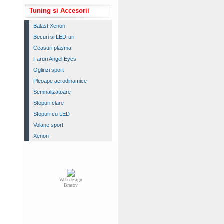
Tuning si Accesorii
Balast Xenon
Becuri si LED-uri
Ceasuri plasma
Faruri Angel Eyes
Oglinzi sport
Pleoape aerodinamice
Semnalizatoare
Stopuri clare
Stopuri cu LED
Volane sport
Xenon
Web design
Brasov