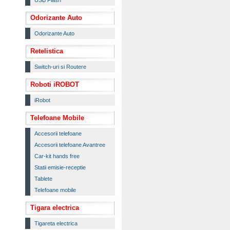
USB Flash
Odorizante Auto
Odorizante Auto
Retelistica
Switch-uri si Routere
Roboti iROBOT
iRobot
Telefoane Mobile
Accesorii telefoane
Accesorii telefoane Avantree
Car-kit hands free
Statii emisie-receptie
Tablete
Telefoane mobile
Tigara electrica
Tigareta electrica