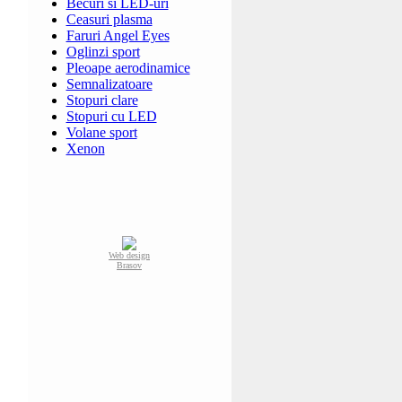
Becuri si LED-uri
Ceasuri plasma
Faruri Angel Eyes
Oglinzi sport
Pleoape aerodinamice
Semnalizatoare
Stopuri clare
Stopuri cu LED
Volane sport
Xenon
Web design
Brasov