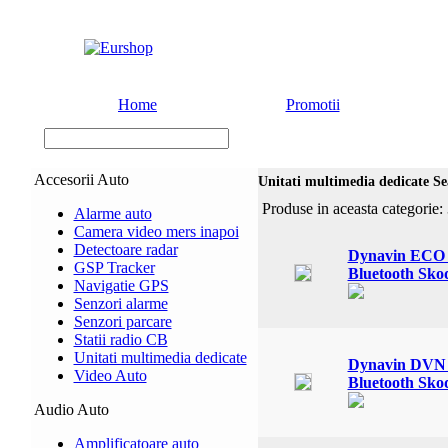
Home
Promotii
Accesorii Auto
Unitati multimedia dedicate Se
Produse in aceasta categorie:
Alarme auto
Camera video mers inapoi
Detectoare radar
Dynavin ECO 
GSP Tracker
Bluetooth Sk
Navigatie GPS
Senzori alarme
Senzori parcare
Statii radio CB
Unitati multimedia dedicate
Dynavin DVN 
Video Auto
Bluetooth Sk
Audio Auto
Amplificatoare auto