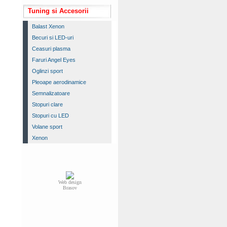
Tuning si Accesorii
Balast Xenon
Becuri si LED-uri
Ceasuri plasma
Faruri Angel Eyes
Oglinzi sport
Pleoape aerodinamice
Semnalizatoare
Stopuri clare
Stopuri cu LED
Volane sport
Xenon
Web design
Brasov