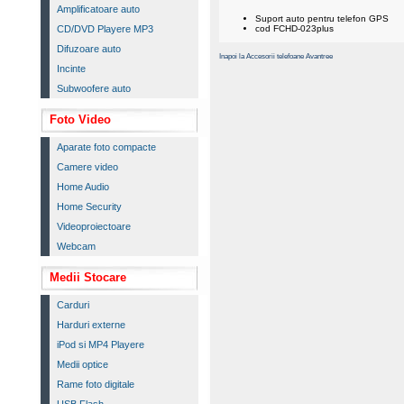
Amplificatoare auto
Suport auto pentru telefon GPS
CD/DVD Playere MP3
cod FCHD-023plus
Difuzoare auto
Inapoi la Accesorii telefoane Avantree
Incinte
Subwoofere auto
Foto Video
Aparate foto compacte
Camere video
Home Audio
Home Security
Videoproiectoare
Webcam
Medii Stocare
Carduri
Harduri externe
iPod si MP4 Playere
Medii optice
Rame foto digitale