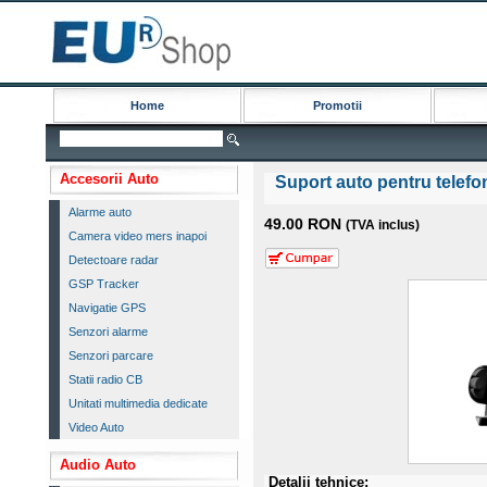
Home
Promotii
Accesorii Auto
Suport auto pentru telef
Alarme auto
49.00 RON
(TVA inclus)
Camera video mers inapoi
Detectoare radar
GSP Tracker
Navigatie GPS
Senzori alarme
Senzori parcare
Statii radio CB
Unitati multimedia dedicate
Video Auto
Audio Auto
Detalii tehnice: