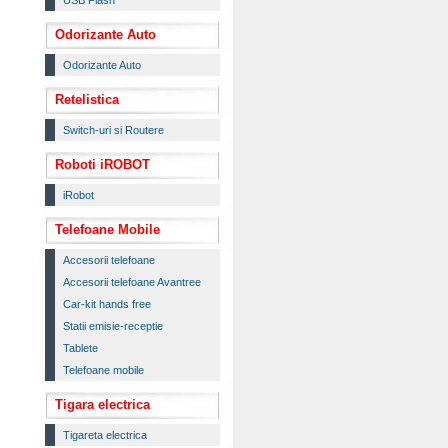
USB Flash
Odorizante Auto
Odorizante Auto
Retelistica
Switch-uri si Routere
Roboti iROBOT
iRobot
Telefoane Mobile
Accesorii telefoane
Accesorii telefoane Avantree
Car-kit hands free
Statii emisie-receptie
Tablete
Telefoane mobile
Tigara electrica
Tigareta electrica