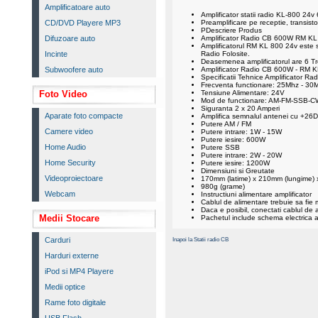
Amplificatoare auto
Amplificator statii radio KL-800 24
CD/DVD Playere MP3
Preamplificare pe receptie, transisto
PDescriere Produs
Difuzoare auto
Amplificator Radio CB 600W RM KL 
Amplificatorul RM KL 800 24v este sp
Incinte
Radio Folosite.
Deasemenea amplificatorul are 6 Tre
Subwoofere auto
Amplificator Radio CB 600W - RM 
Specificatii Tehnice Amplificator 
Frecventa functionare: 25Mhz - 30
Foto Video
Tensiune Alimentare: 24V
Mod de functionare: AM-FM-SSB-C
Siguranta 2 x 20 Amperi
Aparate foto compacte
Amplifica semnalul antenei cu +26D
Putere AM / FM
Camere video
Putere intrare: 1W - 15W
Putere iesire: 600W
Home Audio
Putere SSB
Putere intrare: 2W - 20W
Home Security
Putere iesire: 1200W
Dimensiuni si Greutate
Videoproiectoare
170mm (latime) x 210mm (lungime) 
980g (grame)
Webcam
Instructiuni alimentare amplificator
Cablul de alimentare trebuie sa fie 
Daca e posibil, conectati cablul de a
Medii Stocare
Pachetul include schema electrica a 
Carduri
Inapoi la Statii radio CB
Harduri externe
iPod si MP4 Playere
Medii optice
Rame foto digitale