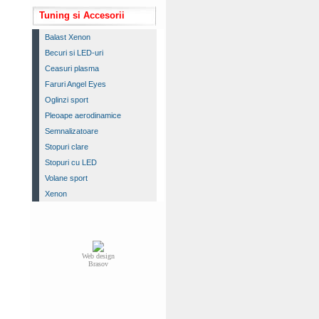
Tuning si Accesorii
Balast Xenon
Becuri si LED-uri
Ceasuri plasma
Faruri Angel Eyes
Oglinzi sport
Pleoape aerodinamice
Semnalizatoare
Stopuri clare
Stopuri cu LED
Volane sport
Xenon
Web design
Brasov