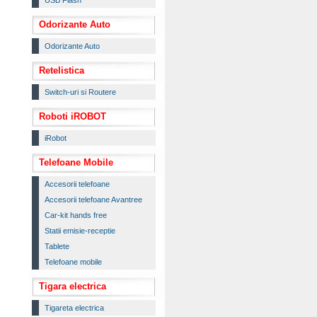
USB Flash
Odorizante Auto
Odorizante Auto
Retelistica
Switch-uri si Routere
Roboti iROBOT
iRobot
Telefoane Mobile
Accesorii telefoane
Accesorii telefoane Avantree
Car-kit hands free
Statii emisie-receptie
Tablete
Telefoane mobile
Tigara electrica
Tigareta electrica