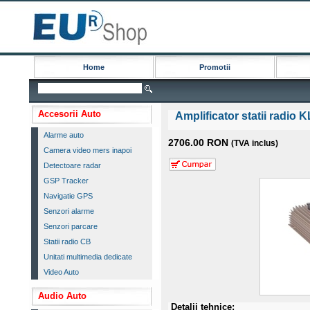
Home
Promotii
Accesorii Auto
Amplificator statii radio
Alarme auto
2706.00 RON
(TVA inclus)
Camera video mers inapoi
Detectoare radar
GSP Tracker
Navigatie GPS
Senzori alarme
Senzori parcare
Statii radio CB
Unitati multimedia dedicate
Video Auto
Audio Auto
Detalii tehnice: