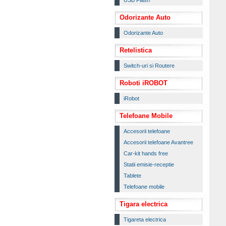
USB Flash
Odorizante Auto
Odorizante Auto
Retelistica
Switch-uri si Routere
Roboti iROBOT
iRobot
Telefoane Mobile
Accesorii telefoane
Accesorii telefoane Avantree
Car-kit hands free
Statii emisie-receptie
Tablete
Telefoane mobile
Tigara electrica
Tigareta electrica