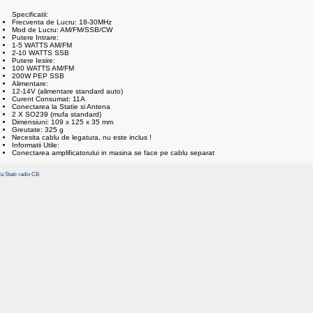
Specificatii:
Frecventa de Lucru: 18-30MHz
Mod de Lucru: AM/FM/SSB/CW
Putere Intrare:
1-5 WATTS AM/FM
2-10 WATTS SSB
Putere Iesire:
100 WATTS AM/FM
200W PEP SSB
Alimentare:
12-14V (alimentare standard auto)
Curent Consumat: 11A
Conectarea la Statie si Antena
2 X SO239 (mufa standard)
Dimensiuni: 109 x 125 x 35 mm
Greutate: 325 g
Necesita cablu de legatura, nu este inclus !
Informatii Utile:
Conectarea amplificatorului in masina se face pe cablu separat
la Statii radio CB