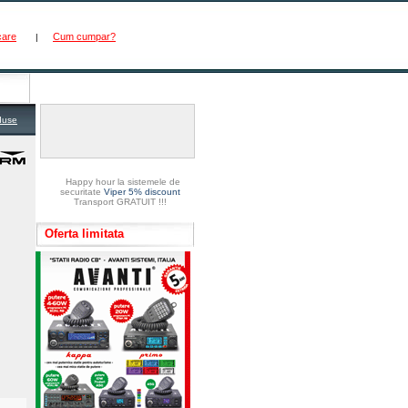
care
Cum cumpar?
|
duse
Happy hour la sistemele de
securitate
Viper 5% discount
Transport GRATUIT !!!
Oferta limitata