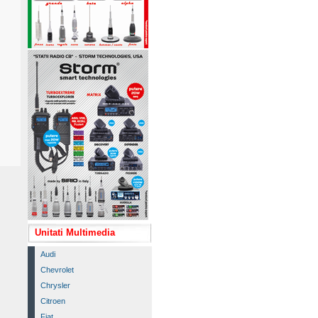
Unitati Multimedia
Audi
Chevrolet
Chrysler
Citroen
Fiat