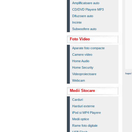
Amplificatoare auto
CD/DVD Playere MP3
Difuzoare auto
Incinte
Subwoofere auto
Foto Video
Aparate foto compacte
Camere video
Home Audio
Home Security
Inapoi 
Videoproiectoare
Webcam
Medii Stocare
Carduri
Harduri externe
iPod si MP4 Playere
Medii optice
Rame foto digitale