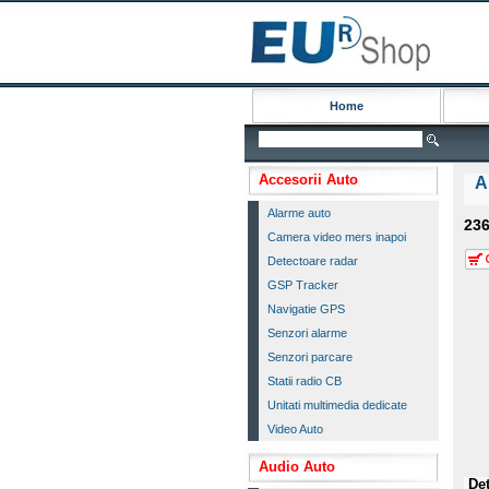
Home
Accesorii Auto
A
Alarme auto
23
Camera video mers inapoi
Detectoare radar
GSP Tracker
Navigatie GPS
Senzori alarme
Senzori parcare
Statii radio CB
Unitati multimedia dedicate
Video Auto
Audio Auto
Det