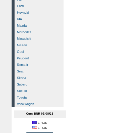
Ford
Huyndai
KIA
Mazda
Mercedes
Mitsubishi
Nissan
Opel
Peugeot
Renault
Seat
Skoda
Subaru
Suzuki
Toyota
Volskwagen
Curs BNR 07/08/26
1 RON
1 RON