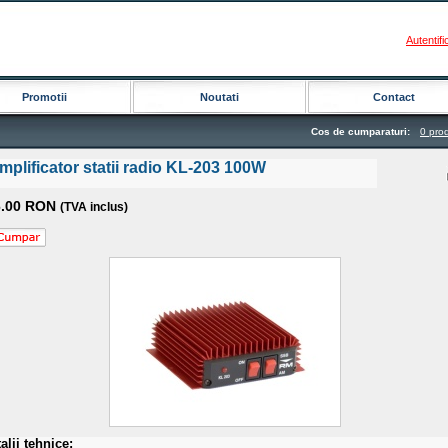
Autentifi
Promotii
Noutati
Contact
Cos de cumparaturi:
0 pro
mplificator statii radio KL-203 100W
6.00 RON
(TVA inclus)
alii tehnice: