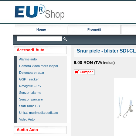
Home
Promotii
Accesorii Auto
Snur piele - blister SDI-CL
Alarme auto
9.00 RON
(TVA inclus)
Camera video mers inapoi
Detectoare radar
GSP Tracker
Navigatie GPS
Senzori alarme
Senzori parcare
Statii radio CB
Unitati multimedia dedicate
Video Auto
Audio Auto