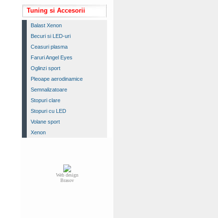
Tuning si Accesorii
Balast Xenon
Becuri si LED-uri
Ceasuri plasma
Faruri Angel Eyes
Oglinzi sport
Pleoape aerodinamice
Semnalizatoare
Stopuri clare
Stopuri cu LED
Volane sport
Xenon
Web design
Brasov