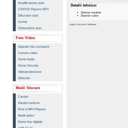
Amplificatoare auto
Detalii tehnice:
CD/DVD Playere MP3
Diverse modele
Difuzoare auto
Diverse culori
Incinte
Inapoi la Accesorii telefoane
Subwoofere auto
Foto Video
Aparate foto compacte
Camere video
Home Audio
Home Security
Videoproiectoare
Webcam
Medii Stocare
Carduri
Harduri externe
iPod si MP4 Playere
Medii optice
Rame foto digitale