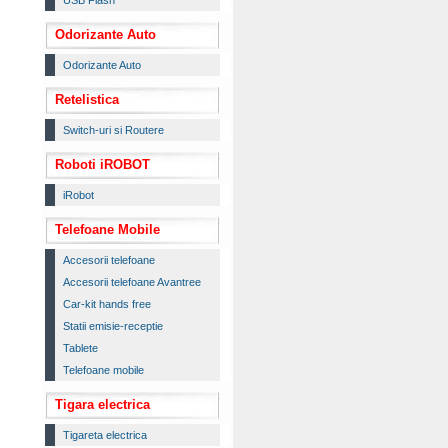
USB Flash
Odorizante Auto
Odorizante Auto
Retelistica
Switch-uri si Routere
Roboti iROBOT
iRobot
Telefoane Mobile
Accesorii telefoane
Accesorii telefoane Avantree
Car-kit hands free
Statii emisie-receptie
Tablete
Telefoane mobile
Tigara electrica
Tigareta electrica