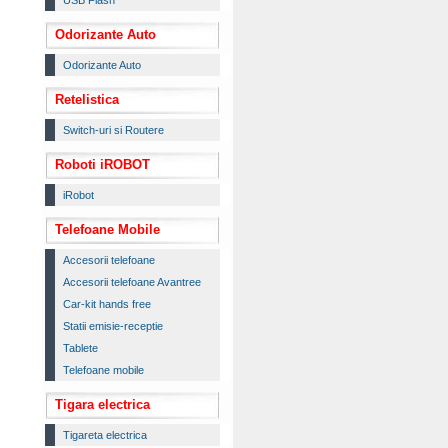
USB Flash
Odorizante Auto
Odorizante Auto
Retelistica
Switch-uri si Routere
Roboti iROBOT
iRobot
Telefoane Mobile
Accesorii telefoane
Accesorii telefoane Avantree
Car-kit hands free
Statii emisie-receptie
Tablete
Telefoane mobile
Tigara electrica
Tigareta electrica