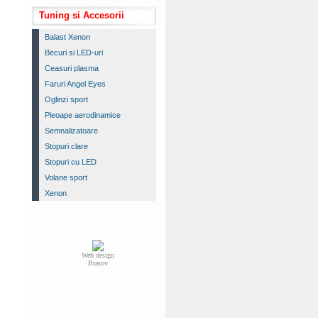
Tuning si Accesorii
Balast Xenon
Becuri si LED-uri
Ceasuri plasma
Faruri Angel Eyes
Oglinzi sport
Pleoape aerodinamice
Semnalizatoare
Stopuri clare
Stopuri cu LED
Volane sport
Xenon
Web design
Brasov