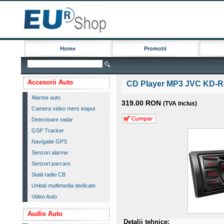
Home
Promotii
Accesorii Auto
CD Player MP3 JVC KD-
Alarme auto
319.00 RON
(TVA inclus)
Camera video mers inapoi
Detectoare radar
GSP Tracker
Navigatie GPS
Senzori alarme
Senzori parcare
Statii radio CB
Unitati multimedia dedicate
Video Auto
Audio Auto
Detalii tehnice: