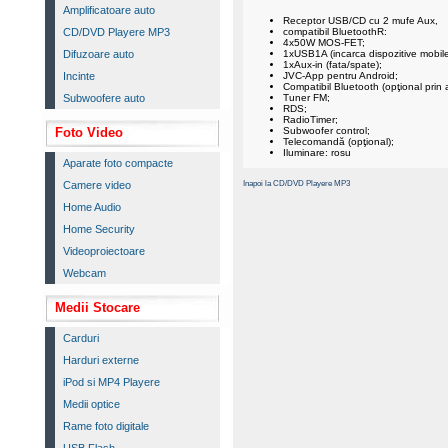
Amplificatoare auto
Receptor USB/CD cu 2 mufe Aux,
CD/DVD Playere MP3
compatibil BluetoothR:
4x50W MOS-FET;
Difuzoare auto
1xUSB1A (incarca dispozitive mobile
1xAux-in (fata/spate);
Incinte
JVC-App pentru Android;
Compatibil Bluetooth (opţional pri
Subwoofere auto
Tuner FM;
RDS;
RadioTimer;
Foto Video
Subwoofer control;
Telecomandă (opţional);
Iluminare: rosu
Aparate foto compacte
Inapoi la CD/DVD Playere MP3
Camere video
Home Audio
Home Security
Videoproiectoare
Webcam
Medii Stocare
Carduri
Harduri externe
iPod si MP4 Playere
Medii optice
Rame foto digitale