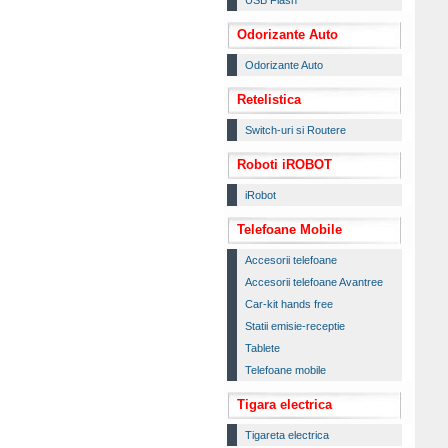
USB Flash
Odorizante Auto
Odorizante Auto
Retelistica
Switch-uri si Routere
Roboti iROBOT
iRobot
Telefoane Mobile
Accesorii telefoane
Accesorii telefoane Avantree
Car-kit hands free
Statii emisie-receptie
Tablete
Telefoane mobile
Tigara electrica
Tigareta electrica