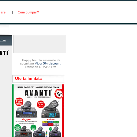
care
Cum cumpar?
|
duse
Happy hour la sistemele de
securitate
Viper 5% discount
Transport GRATUIT !!!
Oferta limitata