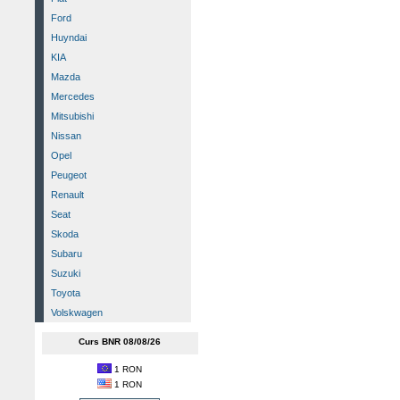
Ford
Huyndai
KIA
Mazda
Mercedes
Mitsubishi
Nissan
Opel
Peugeot
Renault
Seat
Skoda
Subaru
Suzuki
Toyota
Volskwagen
Curs BNR 08/08/26
1 RON
1 RON