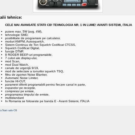
alii tehnice:
CELE MAI AVANSATE STATII CB! TEHNOLOGIA NR. 1 IN LUME! AVANTI SISTEMI, ITALIA
putere max. 5W (avg. 4W),
tehnologie SMD,
posibilitate de programare pe calculator,
moduri AM/FM, Autosquelch,
Sistem Continuu de Ton Squelch Codificat CTCSS,
Squelch Codificat Digital,
funcţie DTMF,
8 ROGER BEEP-uri programabile,
7 culori ale display-ului,
mod Scan,
mod Dual Watch,
canale de urgenţă 9/19,
mod de selectare a tonurilor squelch TSQ,
filtru de zgomot Noise Blanker,
Automatic Noise Limiter,
functie HI-CUT,
parametri diferiti programabili pentru fiecare canal in parte,
expandor pe receptie,
compresor pe emisie,
programarea timpului de emisie,
multistandard
In Romania se foloseste pe banda E - Avanti Sistemi, ITALIA
la Statii radio CB