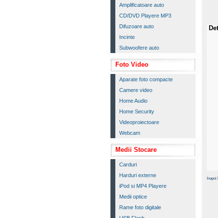
Amplificatoare auto
CD/DVD Playere MP3
Difuzoare auto
Det
Incinte
Subwoofere auto
Foto Video
Aparate foto compacte
Camere video
Home Audio
Home Security
Videoproiectoare
Webcam
Medii Stocare
Carduri
Harduri externe
Inapoi 
iPod si MP4 Playere
Medii optice
Rame foto digitale