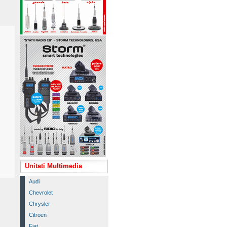
Unitati Multimedia
Audi
Chevrolet
Chrysler
Citroen
Fiat