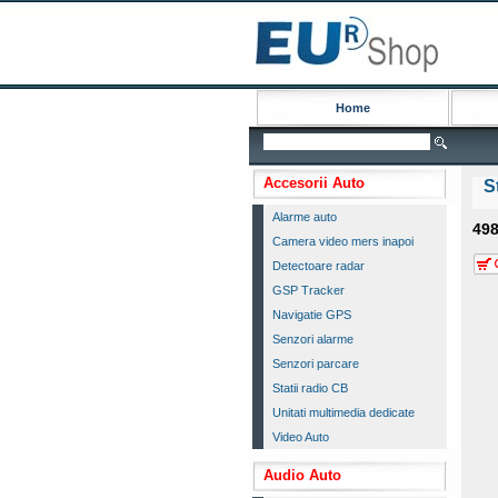
Home
Accesorii Auto
S
Alarme auto
49
Camera video mers inapoi
Detectoare radar
GSP Tracker
Navigatie GPS
Senzori alarme
Senzori parcare
Statii radio CB
Unitati multimedia dedicate
Video Auto
Audio Auto