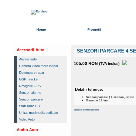
Home
Promotii
Accesorii Auto
SENZORI PARCARE 4 S
Alarme auto
105.00 RON
(TVA inclus)
Camera video mers inapoi
Detectoare radar
GSP Tracker
Navigatie GPS
Detalii tehnice:
Senzori alarme
Senzori parcare ( 4 senzori ) spate
Senzori parcare
Garantie 12 luni
Statii radio CB
Inapoi la Senzori parcare
Unitati multimedia dedicate
Video Auto
Audio Auto