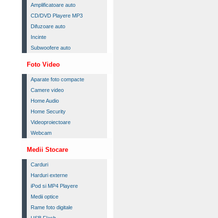
Amplificatoare auto
CD/DVD Playere MP3
Difuzoare auto
Incinte
Subwoofere auto
Foto Video
Aparate foto compacte
Camere video
Home Audio
Home Security
Videoproiectoare
Webcam
Medii Stocare
Carduri
Harduri externe
iPod si MP4 Playere
Medii optice
Rame foto digitale