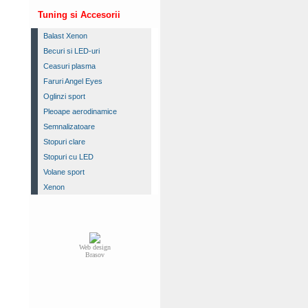
Tuning si Accesorii
Balast Xenon
Becuri si LED-uri
Ceasuri plasma
Faruri Angel Eyes
Oglinzi sport
Pleoape aerodinamice
Semnalizatoare
Stopuri clare
Stopuri cu LED
Volane sport
Xenon
Web design
Brasov