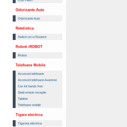
USB Flash
Odorizante Auto
Odorizante Auto
Retelistica
Switch-uri si Routere
Roboti iROBOT
iRobot
Telefoane Mobile
Accesorii telefoane
Accesorii telefoane Avantree
Car-kit hands free
Statii emisie-receptie
Tablete
Telefoane mobile
Tigara electrica
Tigareta electrica