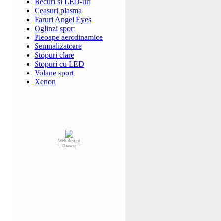
Becuri si LED-uri
Ceasuri plasma
Faruri Angel Eyes
Oglinzi sport
Pleoape aerodinamice
Semnalizatoare
Stopuri clare
Stopuri cu LED
Volane sport
Xenon
Web design
Brasov