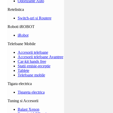
Odorizante Auto
Retelistica
Switch-uri si Routere
Roboti iROBOT
iRobot
Telefoane Mobile
Accesorii telefoane
Accesorii telefoane Avantree
Car-kit hands free
Statii emisie-receptie
Tablete
Telefoane mobile
Tigara electrica
Tigareta electrica
Tuning si Accesorii
Balast Xenon