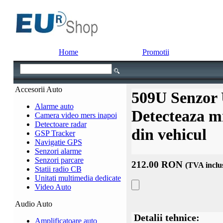
Home
Promotii
Accesorii Auto
509U Senzor 
Alarme auto
Detecteaza mi
Camera video mers inapoi
Detectoare radar
din vehicul
GSP Tracker
Navigatie GPS
Senzori alarme
Senzori parcare
212.00 RON
(TVA inclu
Statii radio CB
Unitati multimedia dedicate
Video Auto
Audio Auto
Detalii tehnice:
Amplificatoare auto