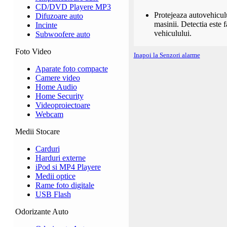
CD/DVD Playere MP3
Protejeaza autovehiculu
Difuzoare auto
masinii. Detectia este f
Incinte
vehiculului.
Subwoofere auto
Foto Video
Inapoi la Senzori alarme
Aparate foto compacte
Camere video
Home Audio
Home Security
Videoproiectoare
Webcam
Medii Stocare
Carduri
Harduri externe
iPod si MP4 Playere
Medii optice
Rame foto digitale
USB Flash
Odorizante Auto