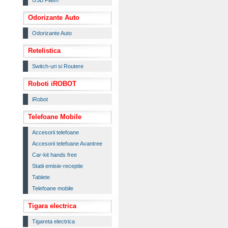
USB Flash
Odorizante Auto
Odorizante Auto
Retelistica
Switch-uri si Routere
Roboti iROBOT
iRobot
Telefoane Mobile
Accesorii telefoane
Accesorii telefoane Avantree
Car-kit hands free
Statii emisie-receptie
Tablete
Telefoane mobile
Tigara electrica
Tigareta electrica