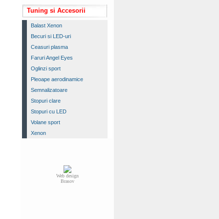
Tuning si Accesorii
Balast Xenon
Becuri si LED-uri
Ceasuri plasma
Faruri Angel Eyes
Oglinzi sport
Pleoape aerodinamice
Semnalizatoare
Stopuri clare
Stopuri cu LED
Volane sport
Xenon
Web design
Brasov