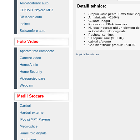
Amplificatoare auto
Detalii tehnice:
CD/DVD Playere MP3
Stopuri Clare pentru BMW Mini Coo
Difuzoare auto
An fabricatie: (01-04)
Culoare: negru
Incinte
Producator: FK-Automotive
Nu este necesar nici un element de 
Subwoofere auto
in locul stopurilor originale.
Pachetul contine:
2 Stopuri Clare (st. + dr.)
Foto Video
cabluri aferente
Cod identificare produs: FKRL92
Aparate foto compacte
Inapoi la Stopuri clare
Camere video
Home Audio
Home Security
Videoproiectoare
Webcam
Medii Stocare
Carduri
Harduri externe
iPod si MP4 Playere
Medii optice
Rame foto digitale