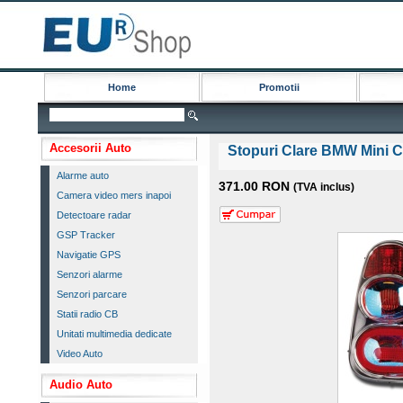
Home
Promotii
Accesorii Auto
Stopuri Clare BMW Mini 
Alarme auto
371.00 RON
(TVA inclus)
Camera video mers inapoi
Detectoare radar
GSP Tracker
Navigatie GPS
Senzori alarme
Senzori parcare
Statii radio CB
Unitati multimedia dedicate
Video Auto
Audio Auto