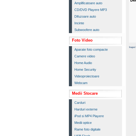
Det
Amplificatoare auto
CD/DVD Playere MP3
Difuzoare auto
Incinte
Subwoofere auto
Foto Video
Inapoi
Aparate foto compacte
Camere video
Home Audio
Home Security
Videoproiectoare
Webcam
Medii Stocare
Carduri
Harduri externe
iPod si MP4 Playere
Medii optice
Rame foto digitale