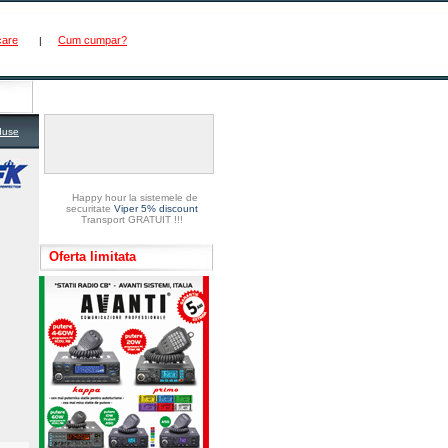
care
Cum cumpar?
|
duse
Happy hour la sistemele de
securitate
Viper 5% discount
Transport GRATUIT !!!
Oferta limitata