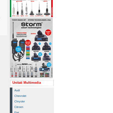
c
Unitati Multimedia
Audi
Chevrolet
Chrysler
Citroen
Fiat