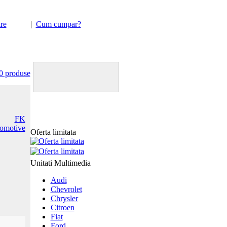
re
|
Cum cumpar?
Happy hour la sistemele
de securitate
Viper 5%
discount
Transport GRATUIT !!!
0 produse
Oferta limitata
Unitati Multimedia
Audi
Chevrolet
Chrysler
Citroen
Fiat
Ford