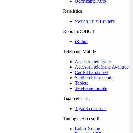
Odorizante Auto
Retelistica
Switch-uri si Routere
Roboti iROBOT
iRobot
Telefoane Mobile
Accesorii telefoane
Accesorii telefoane Avantree
Car-kit hands free
Statii emisie-receptie
Tablete
Telefoane mobile
Tigara electrica
Tigareta electrica
Tuning si Accesorii
Balast Xenon