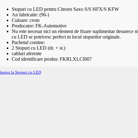
Stopuri cu LED pentru Citroen Saxo S/S HFX/S KFW
An fabricatie: (96-)
Culoare: crom
Producator: FK-Automotive
Nu este necesar nici un element de fixare suplimentar deoarece st
cu LED se potrivesc perfect in locul stopurilor originale.
Pachetul contine:
2 Stopuri cu LED (dr. + st.)
cabluri aferente
Cod identificare produs: FKRLXLCI007
Inapoi la Stopuri cu LED