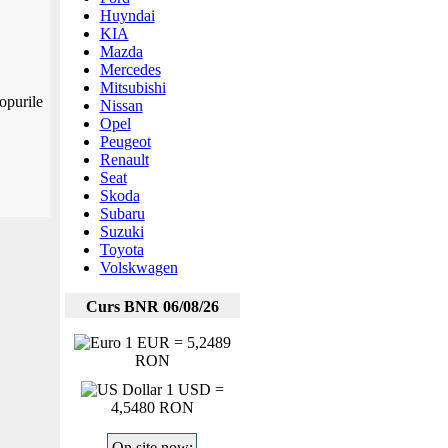
Huyndai
KIA
Mazda
Mercedes
Mitsubishi
opurile
Nissan
Opel
Peugeot
Renault
Seat
Skoda
Subaru
Suzuki
Toyota
Volskwagen
Curs BNR 06/08/26
1 EUR = 5,2489
RON
1 USD =
4,5480 RON
On site now: