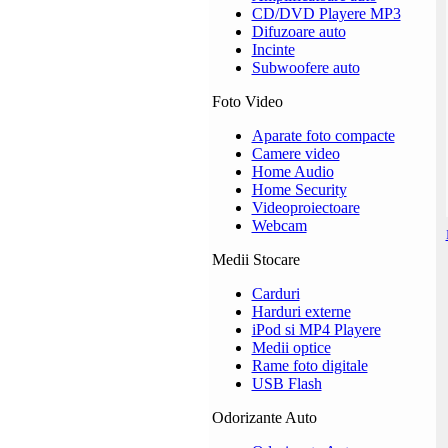
CD/DVD Playere MP3
Difuzoare auto
Incinte
Subwoofere auto
Foto Video
Aparate foto compacte
Camere video
Home Audio
Home Security
Videoproiectoare
Webcam
Medii Stocare
Carduri
Harduri externe
iPod si MP4 Playere
Medii optice
Rame foto digitale
USB Flash
Odorizante Auto