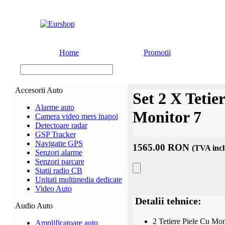
Home
Promotii
Accesorii Auto
Set 2 X Tetie
Alarme auto
Monitor 7
Camera video mers inapoi
Detectoare radar
GSP Tracker
Navigatie GPS
1565.00 RON
(TVA incl
Senzori alarme
Senzori parcare
Statii radio CB
Unitati multimedia dedicate
Video Auto
Detalii tehnice:
Audio Auto
2 Tetiere Piele Cu M
Amplificatoare auto