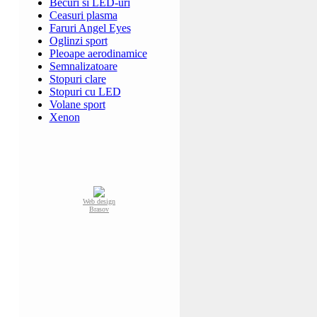
Becuri si LED-uri
Ceasuri plasma
Faruri Angel Eyes
Oglinzi sport
Pleoape aerodinamice
Semnalizatoare
Stopuri clare
Stopuri cu LED
Volane sport
Xenon
Web design
Brasov