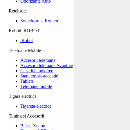
Odorizante Auto
Retelistica
Switch-uri si Routere
Roboti iROBOT
iRobot
Telefoane Mobile
Accesorii telefoane
Accesorii telefoane Avantree
Car-kit hands free
Statii emisie-receptie
Tablete
Telefoane mobile
Tigara electrica
Tigareta electrica
Tuning si Accesorii
Balast Xenon