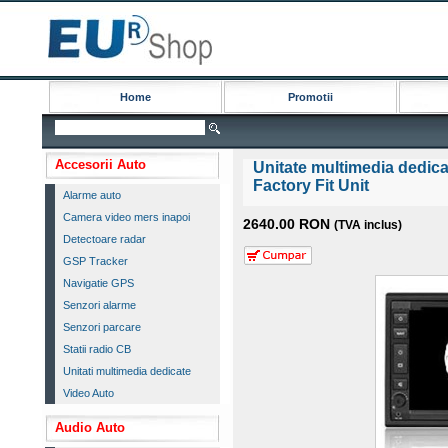
Home
Promotii
Accesorii Auto
Unitate multimedia dedica
Factory Fit Unit
Alarme auto
Camera video mers inapoi
2640.00 RON
(TVA inclus)
Detectoare radar
GSP Tracker
Navigatie GPS
Senzori alarme
Senzori parcare
Statii radio CB
Unitati multimedia dedicate
Video Auto
Audio Auto