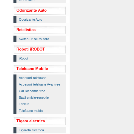
USB Flash
Odorizante Auto
Odorizante Auto
Retelistica
Switch-uri si Routere
Roboti iROBOT
iRobot
Telefoane Mobile
Accesorii telefoane
Accesorii telefoane Avantree
Car-kit hands free
Statii emisie-receptie
Tablete
Telefoane mobile
Tigara electrica
Tigareta electrica