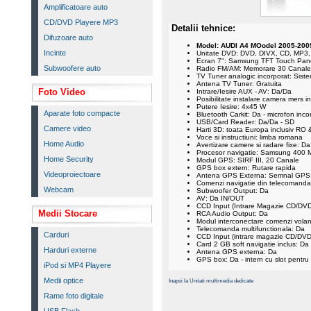
Amplificatoare auto
CD/DVD Playere MP3
Detalii tehnice:
Difuzoare auto
Model: AUDI A4 MOodel 2005-200
Incinte
Unitate DVD: DVD, DIVX, CD, MP3
Ecran 7": Samsung TFT Touch Pan
Subwoofere auto
Radio FM/AM: Memorare 30 Canale
TV Tuner analogic incorporat: Sis
Antena TV Tuner: Gratuita
Foto Video
Intrare/Iesire AUX - AV: Da/Da
Posibilitate instalare camera mers i
Putere Iesire: 4x45 W
Aparate foto compacte
Bluetooth Carkit: Da - microfon inco
USB/Card Reader: Da/Da - SD
Camere video
Harti 3D: toata Europa inclusiv RO 
Voce si instructiuni: limba romana
Home Audio
Avertizare camere si radare fixe: Da
Procesor navigatie: Samsung 400 
Home Security
Modul GPS: SIRF III, 20 Canale
GPS box extern: Rutare rapida
Videoproiectoare
Antena GPS Externa: Semnal GPS 
Comenzi navigatie din telecomanda
Webcam
Subwoofer Output: Da
AV: Da IN/OUT
CCD Input (Intrare Magazie CD/DVD-
Medii Stocare
RCA Audio Output: Da
Modul interconectare comenzi volan:
Telecomanda multifunctionala: Da
Carduri
CCD Input (intrare magazie CD/DVD 
Card 2 GB soft navigatie inclus: Da
Harduri externe
Antena GPS externa: Da
GPS box: Da - intern cu slot pentru
iPod si MP4 Playere
Medii optice
Inapoi la Unitati multimedia dedicate
Rame foto digitale