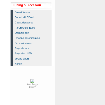
Tuning si Accesorii
Balast Xenon
Becuri si LED-uri
Ceasuri plasma
Faruri Angel Eyes
Oglinzi sport
Pleoape aerodinamice
Semnalizatoare
Stopuri clare
Stopuri cu LED
Volane sport
Xenon
Web design
Brasov