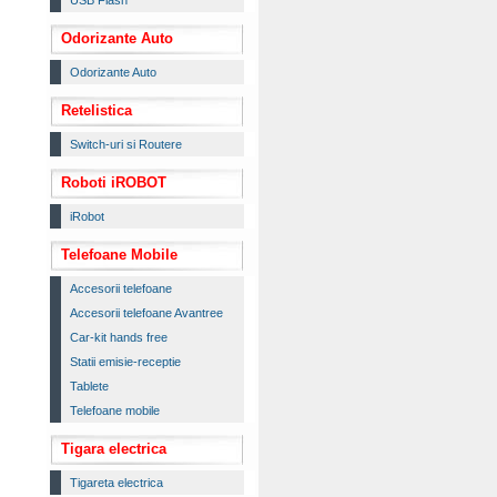
USB Flash
Odorizante Auto
Odorizante Auto
Retelistica
Switch-uri si Routere
Roboti iROBOT
iRobot
Telefoane Mobile
Accesorii telefoane
Accesorii telefoane Avantree
Car-kit hands free
Statii emisie-receptie
Tablete
Telefoane mobile
Tigara electrica
Tigareta electrica