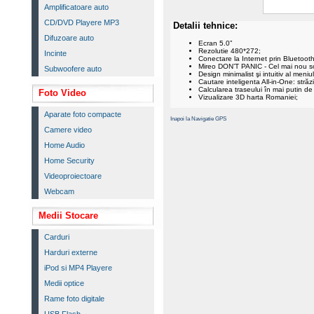
Amplificatoare auto
CD/DVD Playere MP3
Detalii tehnice:
Difuzoare auto
Ecran 5.0”
Rezolutie 480*272;
Incinte
Conectare la Internet prin Bluetoot
Mireo DON’T PANIC - Cel mai nou so
Subwoofere auto
Design minimalist şi intuitiv al meniul
Cautare inteligenta All-in-One: str
Calcularea traseului în mai putin d
Foto Video
Vizualizare 3D harta Romaniei;
Aparate foto compacte
Inapoi la Navigatie GPS
Camere video
Home Audio
Home Security
Videoproiectoare
Webcam
Medii Stocare
Carduri
Harduri externe
iPod si MP4 Playere
Medii optice
Rame foto digitale