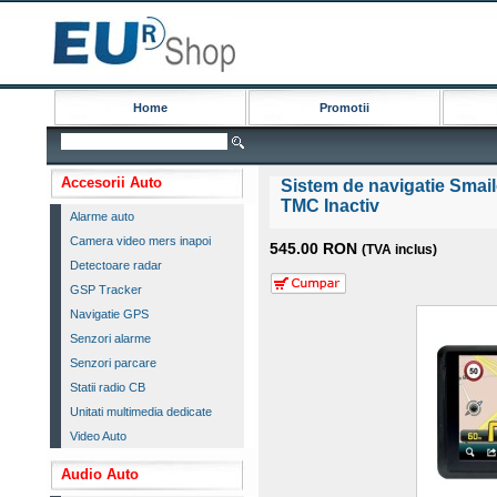
Home
Promotii
Accesorii Auto
Sistem de navigatie Smai
TMC Inactiv
Alarme auto
Camera video mers inapoi
545.00 RON
(TVA inclus)
Detectoare radar
GSP Tracker
Navigatie GPS
Senzori alarme
Senzori parcare
Statii radio CB
Unitati multimedia dedicate
Video Auto
Audio Auto