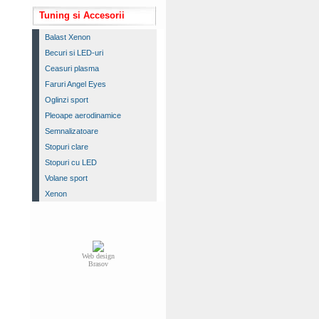
Tuning si Accesorii
Balast Xenon
Becuri si LED-uri
Ceasuri plasma
Faruri Angel Eyes
Oglinzi sport
Pleoape aerodinamice
Semnalizatoare
Stopuri clare
Stopuri cu LED
Volane sport
Xenon
Web design
Brasov