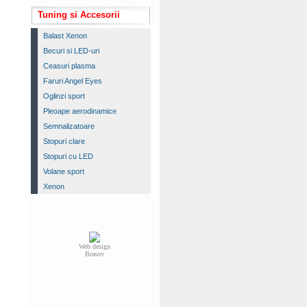
Tuning si Accesorii
Balast Xenon
Becuri si LED-uri
Ceasuri plasma
Faruri Angel Eyes
Oglinzi sport
Pleoape aerodinamice
Semnalizatoare
Stopuri clare
Stopuri cu LED
Volane sport
Xenon
Web design
Brasov