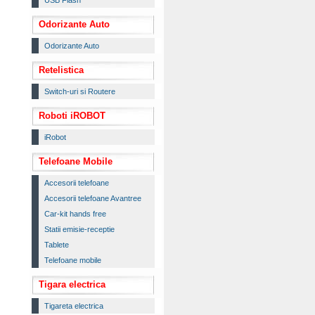
USB Flash
Odorizante Auto
Odorizante Auto
Retelistica
Switch-uri si Routere
Roboti iROBOT
iRobot
Telefoane Mobile
Accesorii telefoane
Accesorii telefoane Avantree
Car-kit hands free
Statii emisie-receptie
Tablete
Telefoane mobile
Tigara electrica
Tigareta electrica