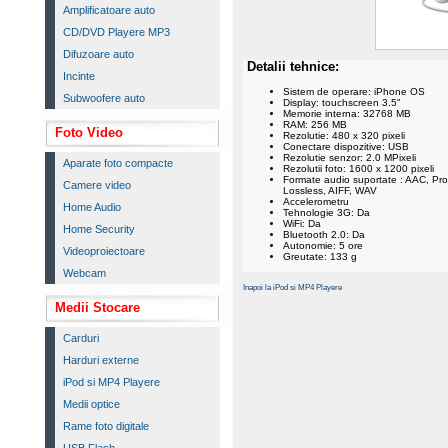
Amplificatoare auto
CD/DVD Playere MP3
Difuzoare auto
Detalii tehnice:
Incinte
Sistem de operare: iPhone OS
Subwoofere auto
Display: touchscreen 3.5"
Memorie interna: 32768 MB
RAM: 256 MB
Foto Video
Rezolutie: 480 x 320 pixeli
Conectare dispozitive: USB
Rezolutie senzor: 2.0 MPixeli
Aparate foto compacte
Rezolutii foto: 1600 x 1200 pixeli
Formate audio suportate : AAC, Pro
Camere video
Lossless, AIFF, WAV
Accelerometru
Home Audio
Tehnologie 3G: Da
WiFi: Da
Home Security
Bluetooth 2.0: Da
Autonomie: 5 ore
Videoproiectoare
Greutate: 133 g
Webcam
Inapoi la iPod si MP4 Playere
Medii Stocare
Carduri
Harduri externe
iPod si MP4 Playere
Medii optice
Rame foto digitale