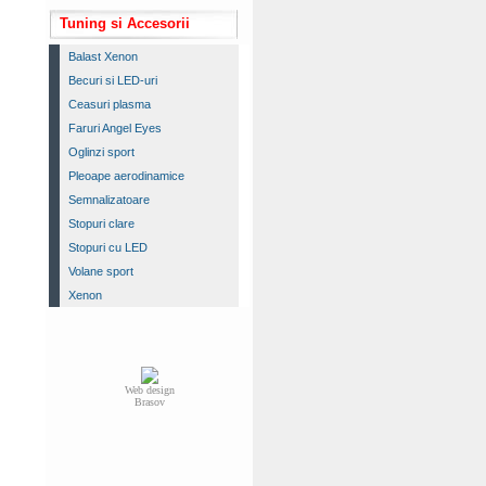
Tuning si Accesorii
Balast Xenon
Becuri si LED-uri
Ceasuri plasma
Faruri Angel Eyes
Oglinzi sport
Pleoape aerodinamice
Semnalizatoare
Stopuri clare
Stopuri cu LED
Volane sport
Xenon
Web design
Brasov