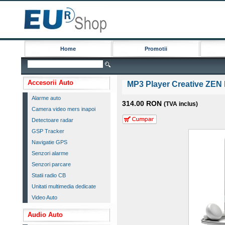
Home
Promotii
Accesorii Auto
MP3 Player Creative ZEN
Alarme auto
314.00 RON
(TVA inclus)
Camera video mers inapoi
Detectoare radar
GSP Tracker
Navigatie GPS
Senzori alarme
Senzori parcare
Statii radio CB
Unitati multimedia dedicate
Video Auto
Audio Auto