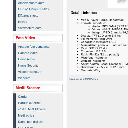
Amplificatoare auto
CD/DVD Playere MP3
Detalii tehnice:
Difuzoare auto
Media Player, Radio, Reportofon
Incinte
Formate suportate:
Audio: MP3, WMA (DRM 10
Subwoofere auto
Video: WMV9, MPEG4, DivX
Image: JPEG (pana la 16,6
Display: TFT LCD color 1,8 inch
Foto Video
Tip memorie: Hard Drive
Capacitate memorie: 4 GB
Acumulatori: pana la 32 ore redare
Aparate foto compacte
Card: SD/SDHC slot
Conector: USB 2.0
Camere video
Radio FM: Da (32 de posturi)
Microfon: Incorporat
Home Audio
Difuzor: Incorporat
Altele: Alarma, Ceas, Calendar, PI
Home Security
Dimensiuni: 79,5 x 40 x 12,8 mm
Greutate: 43 g
Videoproiectoare
Webcam
Inapoi la iPod si MP4 Playere
Medii Stocare
Carduri
Harduri externe
iPod si MP4 Playere
Medii optice
Rame foto digitale