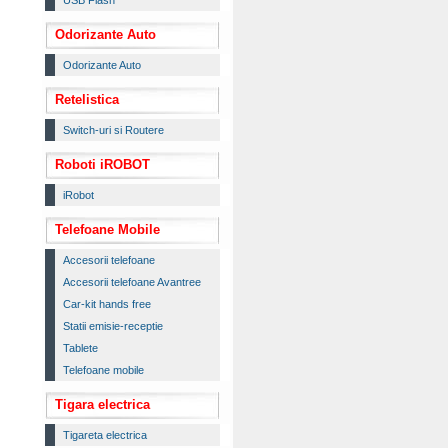
USB Flash
Odorizante Auto
Odorizante Auto
Retelistica
Switch-uri si Routere
Roboti iROBOT
iRobot
Telefoane Mobile
Accesorii telefoane
Accesorii telefoane Avantree
Car-kit hands free
Statii emisie-receptie
Tablete
Telefoane mobile
Tigara electrica
Tigareta electrica