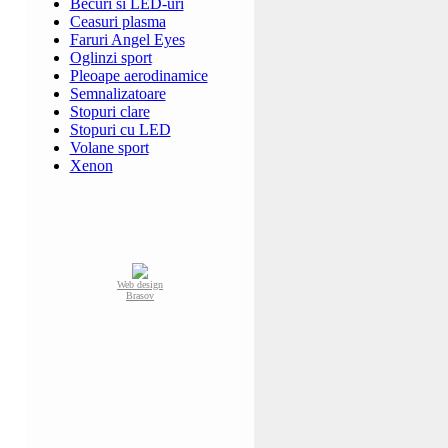
Becuri si LED-uri
Ceasuri plasma
Faruri Angel Eyes
Oglinzi sport
Pleoape aerodinamice
Semnalizatoare
Stopuri clare
Stopuri cu LED
Volane sport
Xenon
Web design
Brasov