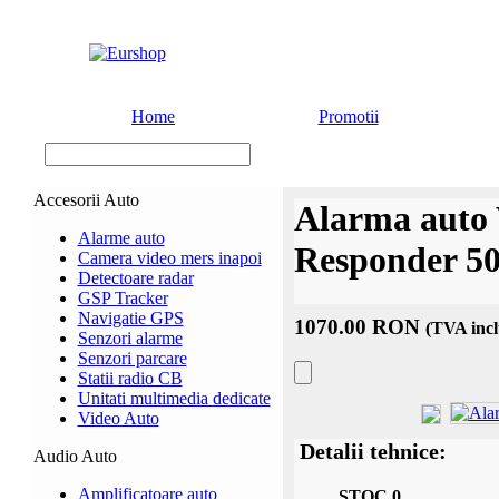
Home
Promotii
Accesorii Auto
Alarma auto 
Alarme auto
Responder 5
Camera video mers inapoi
Detectoare radar
GSP Tracker
Navigatie GPS
1070.00 RON
(TVA incl
Senzori alarme
Senzori parcare
Statii radio CB
Unitati multimedia dedicate
Video Auto
Detalii tehnice:
Audio Auto
Amplificatoare auto
STOC 0