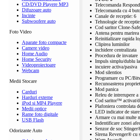
CD/DVD Playere MP3
Telecomanda Responde
Difuzoare auto
Telecomanda cu 4 but
Incinte
Canale de receptie: 6
Subwoofere auto
Tehnologie de recepti
Cod saritor Clone-Safe
Foto Video
Antena pentru marirea 
Reinitializare rapida 
Aparate foto compacte
Clipirea luminilor
Camere video
inchidere centralizata
Home Audio
Procedura de invatare
Home Security
Impuls simplu/dublu la
Videoproiectoare
incuiere activa/pasiva
Webcam
Mod silentios
Programare cu PC/Bit
Medii Stocare
Recunoasterea propri
Mod panica
Carduri
Releu de intrerupere a 
Harduri externe
Cod saritor™ activat/d
iPod si MP4 Playere
Plafoniera controlata d
Medii optice
LED indicator de stare
Rame foto digitale
Armare cu mai multe ni
USB Flash
Indentificare zonei afe
Senzor de soc Stinge
Odorizante Auto
Sirena Revenger® cu sa
Warn Away®