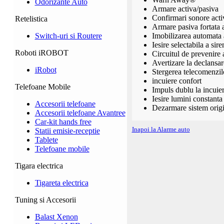
Odorizante Auto
Armare activa/pasiva
Confirmari sonore acti
Retelistica
Armare pasiva fortata a
Imobilizarea automata 
Switch-uri si Routere
Iesire selectabila a sir
Roboti iROBOT
Circuitul de prevenire
Avertizare la declansare
iRobot
Stergerea telecomenzil
incuiere confort
Telefoane Mobile
Impuls dublu la incuie
Iesire lumini constanta 
Accesorii telefoane
Dezarmare sistem origi
Accesorii telefoane Avantree
Car-kit hands free
Inapoi la Alarme auto
Statii emisie-receptie
Tablete
Telefoane mobile
Tigara electrica
Tigareta electrica
Tuning si Accesorii
Balast Xenon