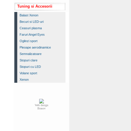
Tuning si Accesorii
Balast Xenon
Becuri si LED-uri
Ceasuri plasma
Faruri Angel Eyes
Oglinzi sport
Pleoape aerodinamice
Semnalizatoare
Stopuri clare
Stopuri cu LED
Volane sport
Xenon
Web design
Brasov