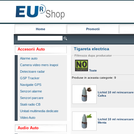
Home
Promotii
Tigareta electrica
Accesorii Auto
Filtreaza dupa producator
Alarme auto
Camera video mers inapoi
Toate
Detectoare radar
Produse in aceasta categorie: 9
GSP Tracker
Navigatie GPS
Senzori alarme
Lichid 10 ml reincarcare
Cafea
Senzori parcare
Statii radio CB
Unitati multimedia dedicate
Video Auto
Lichid 10 ml reincarcare
Menta
Audio Auto