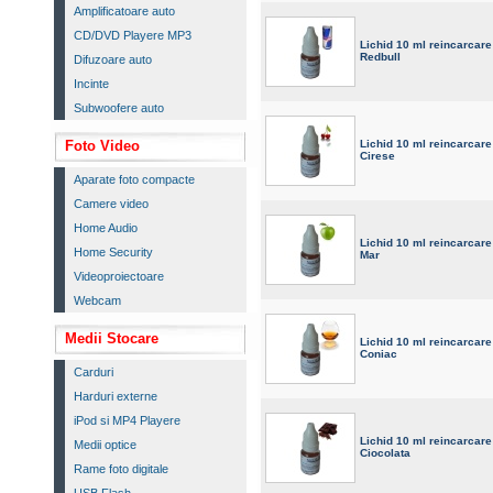
Amplificatoare auto
CD/DVD Playere MP3
Lichid 10 ml reincarcare
Redbull
Difuzoare auto
Incinte
Subwoofere auto
Foto Video
Lichid 10 ml reincarcare
Cirese
Aparate foto compacte
Camere video
Home Audio
Lichid 10 ml reincarcare
Home Security
Mar
Videoproiectoare
Webcam
Medii Stocare
Lichid 10 ml reincarcare
Coniac
Carduri
Harduri externe
iPod si MP4 Playere
Lichid 10 ml reincarcare
Medii optice
Ciocolata
Rame foto digitale