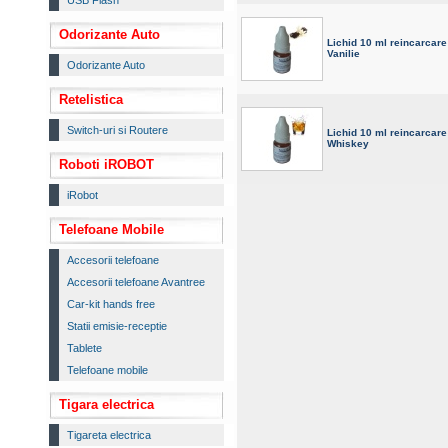
USB Flash
Odorizante Auto
Lichid 10 ml reincarcare
Vanilie
Odorizante Auto
Retelistica
Switch-uri si Routere
Lichid 10 ml reincarcare
Whiskey
Roboti iROBOT
iRobot
Telefoane Mobile
Accesorii telefoane
Accesorii telefoane Avantree
Car-kit hands free
Statii emisie-receptie
Tablete
Telefoane mobile
Tigara electrica
Tigareta electrica