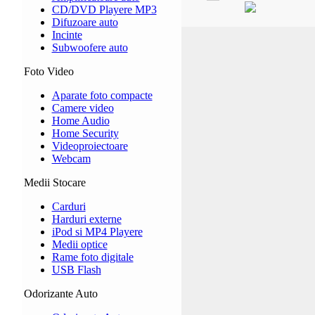
CD/DVD Playere MP3
Difuzoare auto
Incinte
Subwoofere auto
Foto Video
Aparate foto compacte
Camere video
Home Audio
Home Security
Videoproiectoare
Webcam
Medii Stocare
Carduri
Harduri externe
iPod si MP4 Playere
Medii optice
Rame foto digitale
USB Flash
Odorizante Auto