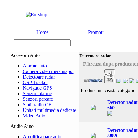
Home
Promotii
Accesorii Auto
Detectoare radar
Filtreaza dupa producato
Alarme auto
Camera video mers inapoi
Detectoare radar
GSP Tracker
Navigatie GPS
Produse in aceasta categorie:
Senzori alarme
Senzori parcare
Detector rada
Statii radio CB
660
Unitati multimedia dedicate
Video Auto
Audio Auto
Detector rada
8889
Amplificatoare auto