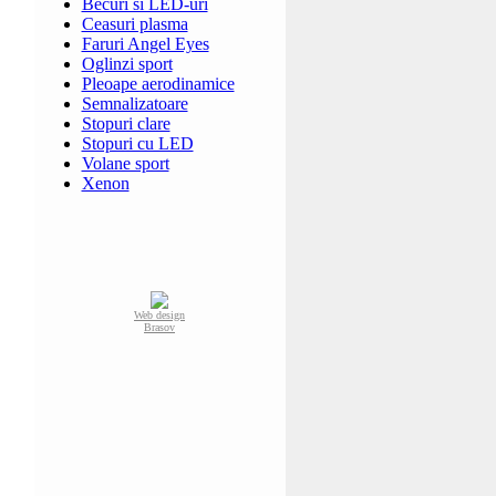
Becuri si LED-uri
Ceasuri plasma
Faruri Angel Eyes
Oglinzi sport
Pleoape aerodinamice
Semnalizatoare
Stopuri clare
Stopuri cu LED
Volane sport
Xenon
Web design
Brasov