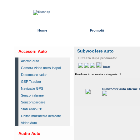
Home
Promotii
Subwoofere auto
Accesorii Auto
Filtreaza dupa producator
Alarme auto
Toate
Camera video mers inapoi
Produse in aceasta categorie: 1
Detectoare radar
GSP Tracker
Navigatie GPS
Subwoofer auto Xtreme
Senzori alarme
Senzori parcare
Statii radio CB
Unitati multimedia dedicate
Video Auto
Audio Auto