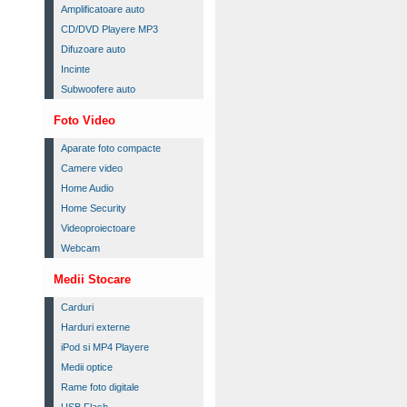
Amplificatoare auto
CD/DVD Playere MP3
Difuzoare auto
Incinte
Subwoofere auto
Foto Video
Aparate foto compacte
Camere video
Home Audio
Home Security
Videoproiectoare
Webcam
Medii Stocare
Carduri
Harduri externe
iPod si MP4 Playere
Medii optice
Rame foto digitale