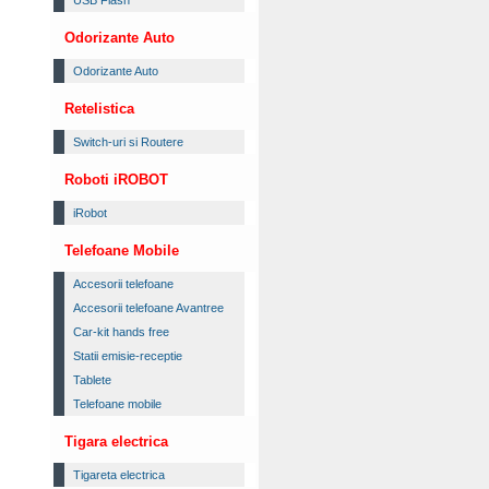
USB Flash
Odorizante Auto
Odorizante Auto
Retelistica
Switch-uri si Routere
Roboti iROBOT
iRobot
Telefoane Mobile
Accesorii telefoane
Accesorii telefoane Avantree
Car-kit hands free
Statii emisie-receptie
Tablete
Telefoane mobile
Tigara electrica
Tigareta electrica