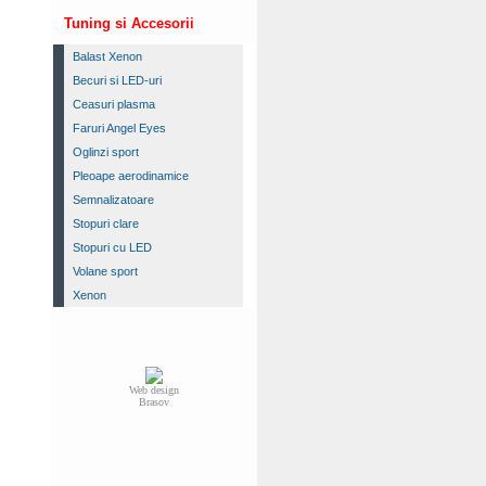
Tuning si Accesorii
Balast Xenon
Becuri si LED-uri
Ceasuri plasma
Faruri Angel Eyes
Oglinzi sport
Pleoape aerodinamice
Semnalizatoare
Stopuri clare
Stopuri cu LED
Volane sport
Xenon
Web design
Brasov