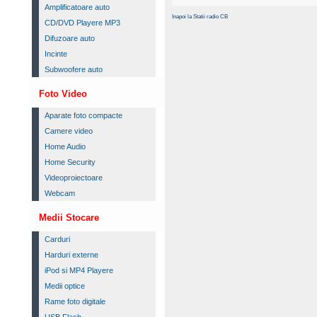
Amplificatoare auto
Inapoi la Statii radio CB
CD/DVD Playere MP3
Difuzoare auto
Incinte
Subwoofere auto
Foto Video
Aparate foto compacte
Camere video
Home Audio
Home Security
Videoproiectoare
Webcam
Medii Stocare
Carduri
Harduri externe
iPod si MP4 Playere
Medii optice
Rame foto digitale