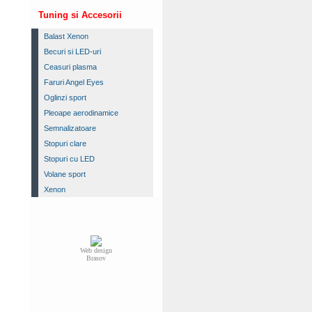
Tuning si Accesorii
Balast Xenon
Becuri si LED-uri
Ceasuri plasma
Faruri Angel Eyes
Oglinzi sport
Pleoape aerodinamice
Semnalizatoare
Stopuri clare
Stopuri cu LED
Volane sport
Xenon
Web design
Brasov