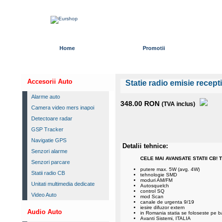
Home
Promotii
Accesorii Auto
Statie radio emisie recep
Alarme auto
348.00 RON
(TVA inclus)
Camera video mers inapoi
Detectoare radar
GSP Tracker
Navigatie GPS
Detalii tehnice:
Senzori alarme
CELE MAI AVANSATE STATII CB! T
Senzori parcare
putere max. 5W (avg. 4W)
Statii radio CB
tehnologie SMD
moduri AM/FM
Unitati multimedia dedicate
Autosquelch
control SQ
Video Auto
mod Scan
canale de urgenta 9/19
iesire difuzor extern
Audio Auto
in Romania statia se foloseste pe
Avanti Sistemi, ITALIA