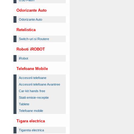
USB Flash
Odorizante Auto
Odorizante Auto
Retelistica
Switch-uri si Routere
Roboti iROBOT
iRobot
Telefoane Mobile
Accesorii telefoane
Accesorii telefoane Avantree
Car-kit hands free
Statii emisie-receptie
Tablete
Telefoane mobile
Tigara electrica
Tigareta electrica